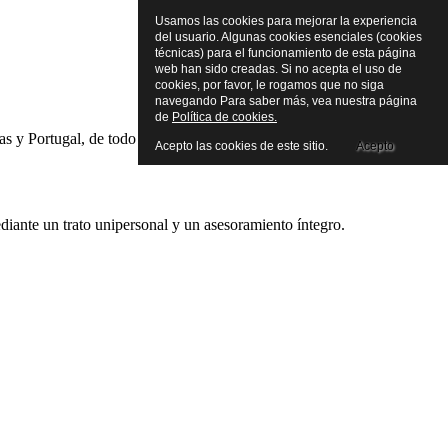
Usamos las cookies para mejorar la experiencia
del usuario. Algunas cookies esenciales (cookies
técnicas) para el funcionamiento de esta página
web han sido creadas. Si no acepta el uso de
cookies, por favor, le rogamos que no siga
navegando Para saber más, vea nuestra página
de
Política de cookies.
s y Portugal, de todo tipo de consumibles para la rotulación e
Acepto las cookies de este sitio.
Acepto
ediante un trato unipersonal y un asesoramiento íntegro.